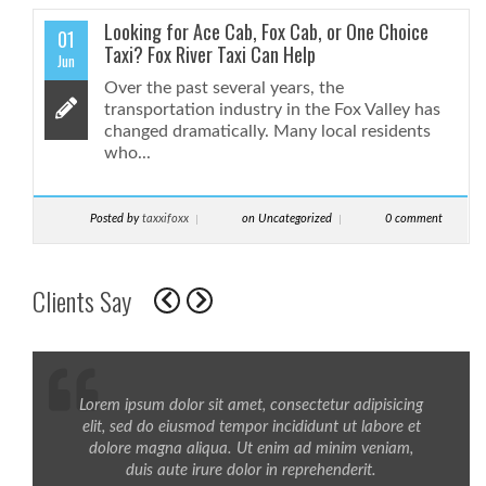
Looking for Ace Cab, Fox Cab, or One Choice
01
Taxi? Fox River Taxi Can Help
Jun
Over the past several years, the
transportation industry in the Fox Valley has
changed dramatically. Many local residents
who...
Posted by
taxxifoxx
on Uncategorized
0 comment
Clients Say
Lorem ipsum dolor sit amet, consectetur adipisicing
elit, sed do eiusmod tempor incididunt ut labore et
dolore magna aliqua. Ut enim ad minim veniam,
duis aute irure dolor in reprehenderit.