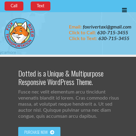
Call
Text
Email:
foxrivertaxi@gmail.com
Click to Call:
630-715-3455
Click to Text:
630-715-3455
Dotted is a Unique & Multipurpose
Responsive WordPress Theme.
Fusce nec velit elementum arcu tincidunt
venenatis blandit id lorem. Cras commodo risus
massa, at volutpat neque hendrerit a. Ut sed
auctor nisl. Quisque pulvinar urna nec diam
congue, quis accumsan arcu dapibus.
PURCHASE NOW