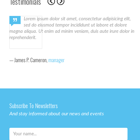
Testimonials
Lorem ipsum dolor sit amet, consectetur adipisicing elit,
sed do eiusmod tempor incididunt ut labore et dolore
magna aliqua. Ut enim ad minim veniam, duis aute irure dolor in
na
reprehenderit.
ri
James P. Cameron,
manager
Subscribe To Newsletters
And stay informed about our news and events